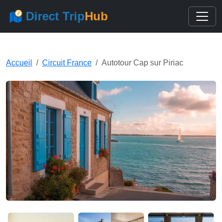
Direct Trip
Hub
Accueil
Circuit France
Autotour Cap sur Piriac