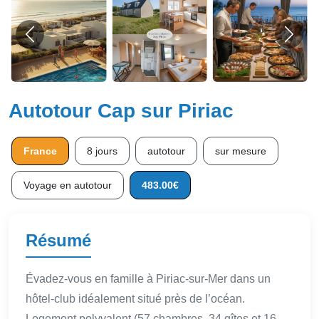
Autotour Cap sur Piriac
France
8 jours
autotour
sur mesure
Voyage en autotour
483.00€
Résumé
Évadez-vous en famille à Piriac-sur-Mer dans un
hôtel-club idéalement situé près de l’océan.
Logement polyvalent (57 chambres, 34 gîtes et 16