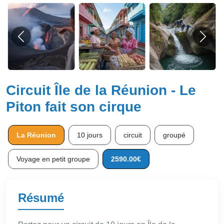
Circuit Île de la Réunion - Le
Piton fait son cirque
La Réunion
10 jours
circuit
groupé
Voyage en petit groupe
2590.00€
Résumé