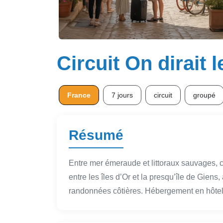
Circuit On dirait 
France
7 jours
circuit
groupé
Résumé
Entre mer émeraude et littoraux sauvages, c
entre les îles d’Or et la presqu’île de Gien
randonnées côtières. Hébergement en hôtel,