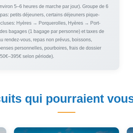
viron 5–6 heures de marche par jour). Groupe de 6
as: petits déjeuners, certains déjeuners pique-
 incluses: Hyères → Porquerolles, Hyères → Port-
 des bagages (1 bagage par personne) et taxes de
’au rendez-vous, repas non prévus, boissons,
enses personnelles, pourboires, frais de dossier
350€–395€ selon période).
uits qui pourraient vou