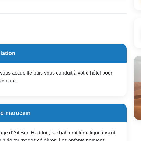
lation
 vous accueille puis vous conduit à votre hôtel pour
venture.
od marocain
illage d’Aït Ben Haddou, kasbah emblématique inscrit
in de tournages célèbres. Les enfants peuvent