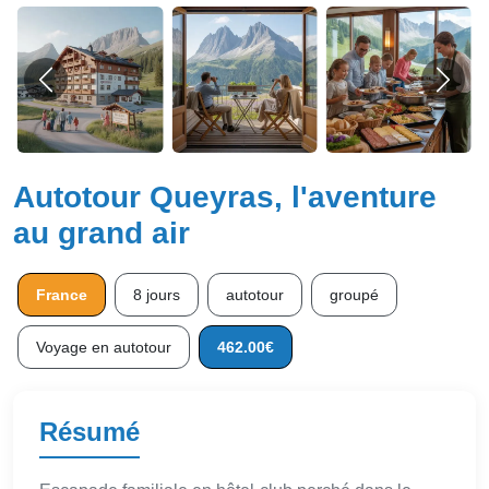
Autotour Queyras, l'aventure
au grand air
France
8 jours
autotour
groupé
Voyage en autotour
462.00€
Résumé