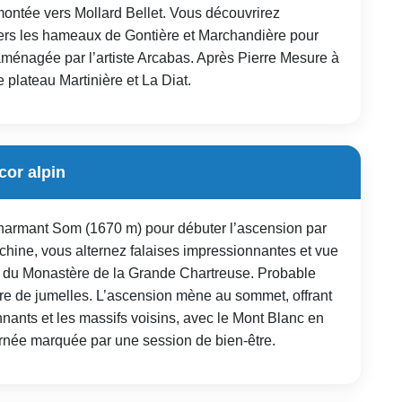
montée vers Mollard Bellet. Vous découvrirez
 vers les hameaux de Gontière et Marchandière pour
aménagée par l’artiste Arcabas. Après Pierre Mesure à
e plateau Martinière et La Diat.
cor alpin
Charmant Som (1670 m) pour débuter l’ascension par
hine, vous alternez falaises impressionnantes et vue
lon du Monastère de la Grande Chartreuse. Probable
e de jumelles. L’ascension mène au sommet, offrant
ants et les massifs voisins, avec le Mont Blanc en
ournée marquée par une session de bien-être.