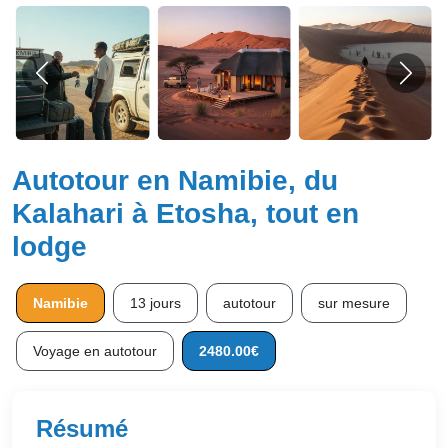
Autotour en Namibie, du
Kalahari à Etosha, tout en
lodge
Namibie
13 jours
autotour
sur mesure
Voyage en autotour
2480.00€
Résumé