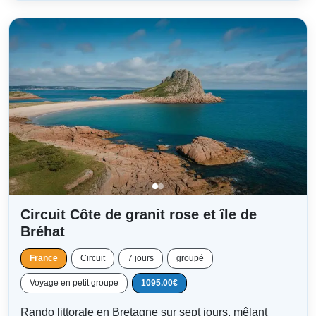
Circuit Côte de granit rose et île de
Bréhat
France
Circuit
7 jours
groupé
Voyage en petit groupe
1095.00€
Rando littorale en Bretagne sur sept jours, mêlant