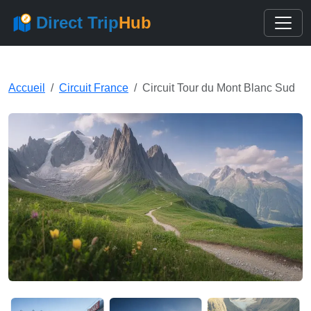
Direct Trip
Hub
Accueil
Circuit France
Circuit Tour du Mont Blanc Sud