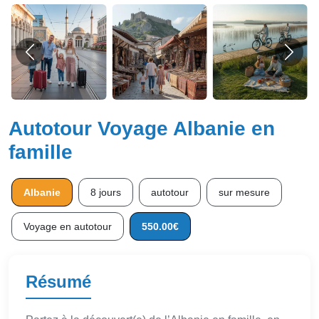
Autotour Voyage Albanie en
famille
Albanie
8 jours
autotour
sur mesure
Voyage en autotour
550.00€
Résumé