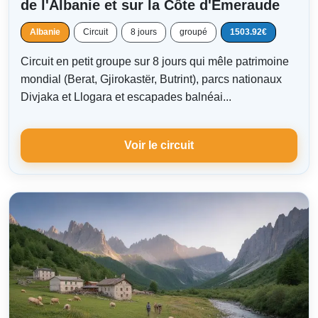
de l'Albanie et sur la Côte d'Émeraude
Albanie
Circuit
8 jours
groupé
1503.92€
Circuit en petit groupe sur 8 jours qui mêle patrimoine
mondial (Berat, Gjirokastër, Butrint), parcs nationaux
Divjaka et Llogara et escapades balnéai...
Voir le circuit