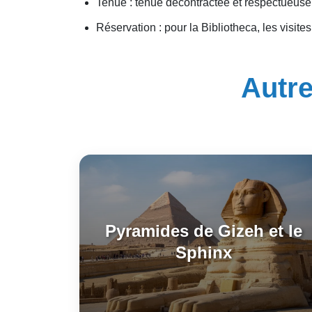
Tenue : tenue décontractée et respectueuse
Réservation : pour la Bibliotheca, les visites
Autre
Pyramides de Gizeh et le
Sphinx