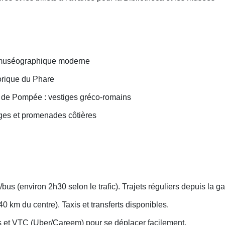
et muséographique moderne
storique du Phare
de Pompée : vestiges gréco-romains
ages et promenades côtières
/bus (environ 2h30 selon le trafic). Trajets réguliers depuis la 
0 km du centre). Taxis et transferts disponibles.
bus et VTC (Uber/Careem) pour se déplacer facilement.