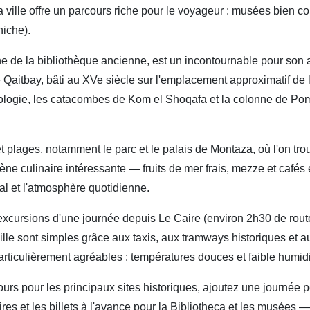
ville offre un parcours riche pour le voyageur : musées bien c
iche).
 de la bibliothèque ancienne, est un incontournable pour son ar
de Qaitbay, bâti au XVe siècle sur l'emplacement approximatif de
éologie, les catacombes de Kom el Shoqafa et la colonne de Pom
 et plages, notamment le parc et le palais de Montaza, où l'on tr
scène culinaire intéressante — fruits de mer frais, mezze et caf
cal et l'atmosphère quotidienne.
cursions d'une journée depuis Le Caire (environ 2h30 de route o
lle sont simples grâce aux taxis, aux tramways historiques et a
articulièrement agréables : températures douces et faible humidi
rs pour les principaux sites historiques, ajoutez une journée po
aires et les billets à l'avance pour la Bibliotheca et les musées 