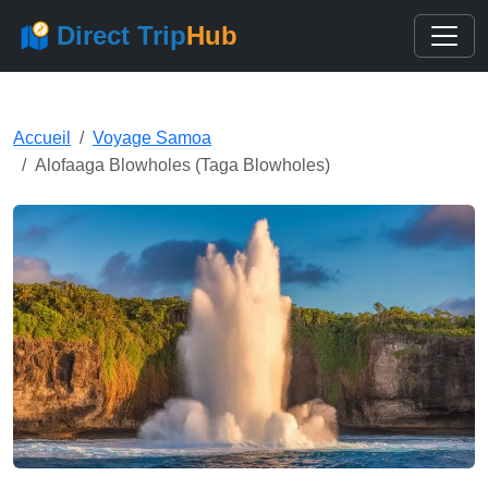
Direct Trip
Hub
Accueil
Voyage Samoa
Alofaaga Blowholes (Taga Blowholes)