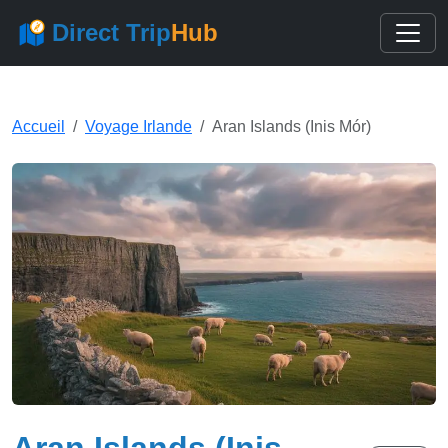
Direct Trip
Hub
Accueil
Voyage Irlande
Aran Islands (Inis Mór)