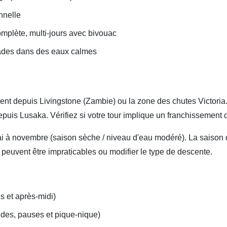
nnelle
mplète, multi‑jours avec bivouac
nades dans des eaux calmes
nt depuis Livingstone (Zambie) ou la zone des chutes Victoria. 
depuis Lusaka. Vérifiez si votre tour implique un franchissement d
i à novembre (saison sèche / niveau d'eau modéré). La saison d
s peuvent être impraticables ou modifier le type de descente.
s et après‑midi)
ides, pauses et pique‑nique)