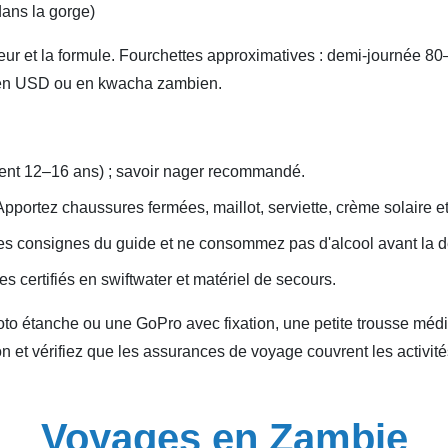
dans la gorge)
rateur et la formule. Fourchettes approximatives : demi‑journée
 en USD ou en kwacha zambien.
ent 12–16 ans) ; savoir nager recommandé.
 Apportez chaussures fermées, maillot, serviette, crème solaire 
 les consignes du guide et ne consommez pas d'alcool avant la 
s certifiés en swiftwater et matériel de secours.
o étanche ou une GoPro avec fixation, une petite trousse médica
 et vérifiez que les assurances de voyage couvrent les activité
Voyages en Zambie