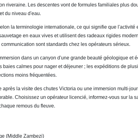
on riveraine. Les descentes vont de formules familiales plus do
 et du niveau d'eau.
lon la terminologie internationale, ce qui signifie que l'activit
uvetage en eaux vives et utilisent des radeaux rigides modernes 
communication sont standards chez les opérateurs sérieux.
e immersion dans un canyon d'une grande beauté géologique et é
 baies calmes pour nager et déjeuner ; les expéditions de plus
ections moins fréquentées.
après la visite des chutes Victoria ou une immersion multi‑jour
ble. Choisissez un opérateur licencié, informez‑vous sur la sa
 chaque remous du fleuve.
ge (Middle Zambezi)