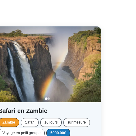
Safari en Zambie
Zambie
Safari
16 jours
sur mesure
Voyage en petit groupe
5990.00€