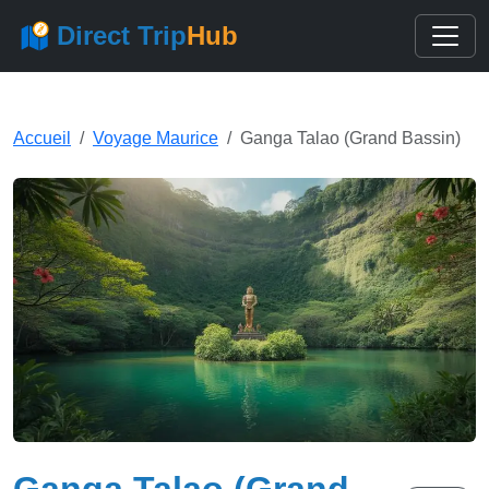
Direct Trip
Hub
Accueil
Voyage Maurice
Ganga Talao (Grand Bassin)