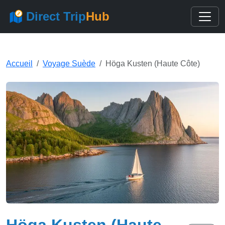
Direct Trip
Hub
Accueil
Voyage Suède
Höga Kusten (Haute Côte)