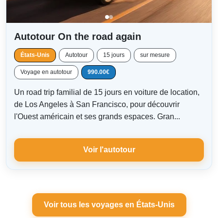
Autotour On the road again
États-Unis
Autotour
15 jours
sur mesure
Voyage en autotour
990.00€
Un road trip familial de 15 jours en voiture de location,
de Los Angeles à San Francisco, pour découvrir
l'Ouest américain et ses grands espaces. Gran...
Voir l'autotour
Voir tous les voyages en États-Unis