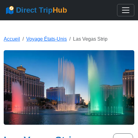
Direct Trip
Hub
Accueil
Voyage États-Unis
Las Vegas Strip