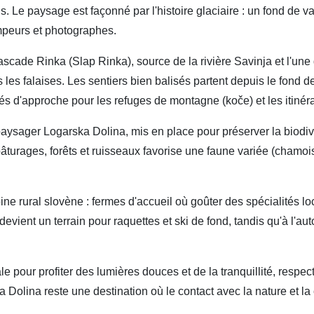
. Le paysage est façonné par l'histoire glaciaire : un fond de va
mpeurs et photographes.
ascade Rinka (Slap Rinka), source de la rivière Savinja et l'une
les falaises. Les sentiers bien balisés partent depuis le fond 
és d'approche pour les refuges de montagne (koče) et les itinéra
ysager Logarska Dolina, mis en place pour préserver la biodivers
urages, forêts et ruisseaux favorise une faune variée (chamois,
moine rural slovène : fermes d'accueil où goûter des spécialités lo
evient un terrain pour raquettes et ski de fond, tandis qu'à l'au
le pour profiter des lumières douces et de la tranquillité, respec
olina reste une destination où le contact avec la nature et la c