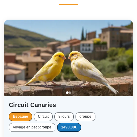
Circuit Canaries
Espagne
Circuit
8 jours
groupé
Voyage en petit groupe
1490.00€