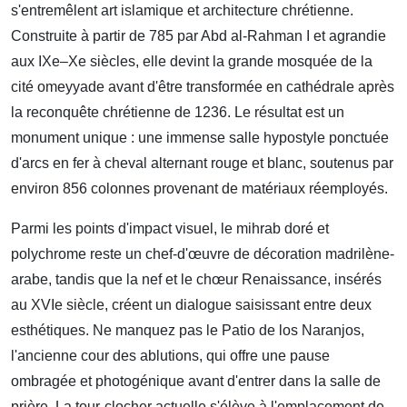
s'entremêlent art islamique et architecture chrétienne.
Construite à partir de 785 par Abd al-Rahman I et agrandie
aux IXe–Xe siècles, elle devint la grande mosquée de la
cité omeyyade avant d'être transformée en cathédrale après
la reconquête chrétienne de 1236. Le résultat est un
monument unique : une immense salle hypostyle ponctuée
d'arcs en fer à cheval alternant rouge et blanc, soutenus par
environ 856 colonnes provenant de matériaux réemployés.
Parmi les points d'impact visuel, le mihrab doré et
polychrome reste un chef-d'œuvre de décoration madrilène-
arabe, tandis que la nef et le chœur Renaissance, insérés
au XVIe siècle, créent un dialogue saisissant entre deux
esthétiques. Ne manquez pas le Patio de los Naranjos,
l'ancienne cour des ablutions, qui offre une pause
ombragée et photogénique avant d'entrer dans la salle de
prière. La tour-clocher actuelle s'élève à l'emplacement de