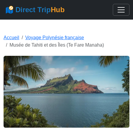
Direct Trip
Hub
Accueil
Voyage Polynésie française
Musée de Tahiti et des Îles (Te Fare Manaha)