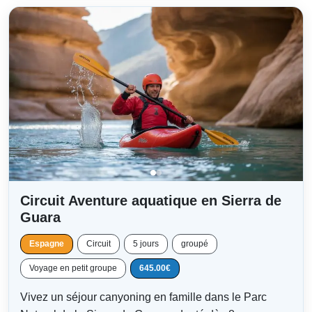
Circuit Aventure aquatique en Sierra de
Guara
Espagne
Circuit
5 jours
groupé
Voyage en petit groupe
645.00€
Vivez un séjour canyoning en famille dans le Parc