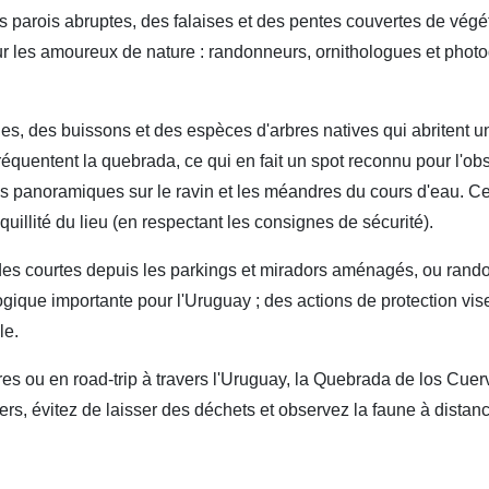
s parois abruptes, des falaises et des pentes couvertes de végét
our les amoureux de nature : randonneurs, ornithologues et phot
ines, des buissons et des espèces d'arbres natives qui abritent 
réquentent la quebrada, ce qui en fait un spot reconnu pour l'ob
es panoramiques sur le ravin et les méandres du cours d'eau. C
quillité du lieu (en respectant les consignes de sécurité).
enades courtes depuis les parkings et miradors aménagés, ou ran
gique importante pour l'Uruguay ; des actions de protection vise
le.
s ou en road-trip à travers l'Uruguay, la Quebrada de los Cuerv
s, évitez de laisser des déchets et observez la faune à distanc