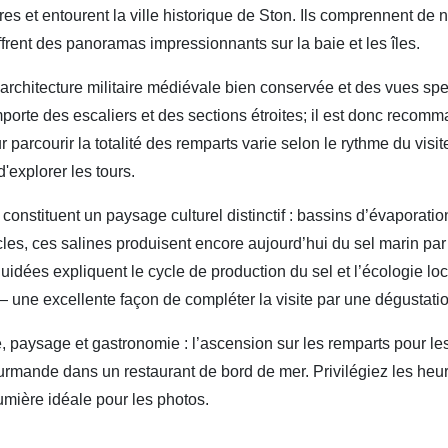
tres et entourent la ville historique de Ston. Ils comprennent de
offrent des panoramas impressionnants sur la baie et les îles.
rchitecture militaire médiévale bien conservée et des vues spec
porte des escaliers et des sections étroites; il est donc recom
arcourir la totalité des remparts varie selon le rythme du visite
'explorer les tours.
 constituent un paysage culturel distinctif : bassins d’évaporatio
ècles, ces salines produisent encore aujourd’hui du sel marin pa
guidées expliquent le cycle de production du sel et l’écologie loc
 — une excellente façon de compléter la visite par une dégustatio
e, paysage et gastronomie : l’ascension sur les remparts pour 
urmande dans un restaurant de bord de mer. Privilégiez les heu
 lumière idéale pour les photos.