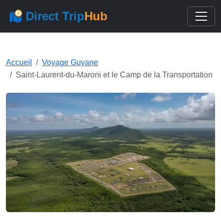
Direct Trip
Hub
Accueil
Voyage Guyane
Saint-Laurent-du-Maroni et le Camp de la Transportation