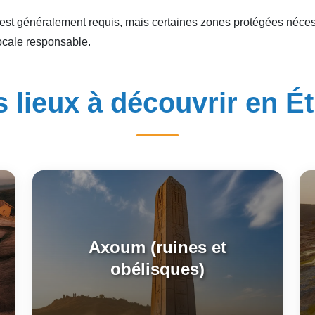
n’est généralement requis, mais certaines zones protégées néce
ocale responsable.
 lieux à découvrir en É
Axoum (ruines et
obélisques)