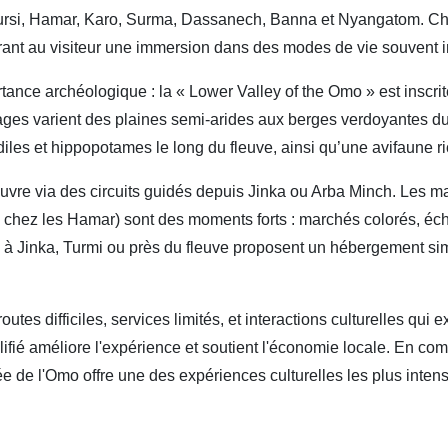
Mursi, Hamar, Karo, Surma, Dassanech, Banna et Nyangatom. C
, offrant au visiteur une immersion dans des modes de vie souven
tance archéologique : la « Lower Valley of the Omo » est insc
ges varient des plaines semi-arides aux berges verdoyantes du 
odiles et hippopotames le long du fleuve, ainsi qu’une avifaune ri
ouvre via des circuits guidés depuis Jinka ou Arba Minch. Les 
 chez les Hamar) sont des moments forts : marchés colorés, éch
 à Jinka, Turmi ou près du fleuve proposent un hébergement sim
utes difficiles, services limités, et interactions culturelles qui
fié améliore l'expérience et soutient l'économie locale. En com
ée de l'Omo offre une des expériences culturelles les plus intens