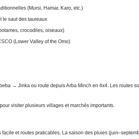
itionnelles (Mursi, Hamar, Karo, etc.)
t le saut des taureaux
potames, crocodiles, oiseaux)
ESCO (Lower Valley of the Omo)
s Abeba → Jinka ou route depuis Arba Minch en 4x4. Les routes so
ur visiter plusieurs villages et marchés importants.
s facile et routes praticables. La saison des pluies (juin–septem