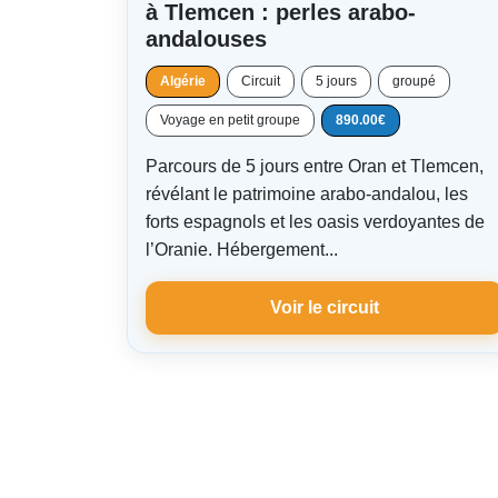
à Tlemcen : perles arabo-
andalouses
Algérie
Circuit
5 jours
groupé
Voyage en petit groupe
890.00€
Parcours de 5 jours entre Oran et Tlemcen,
révélant le patrimoine arabo-andalou, les
forts espagnols et les oasis verdoyantes de
l’Oranie. Hébergement...
Voir le circuit