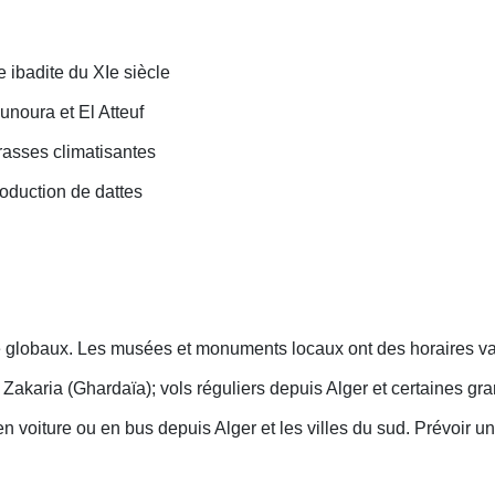
 ibadite du XIe siècle
unoura et El Atteuf
rrasses climatisantes
roduction de dattes
ure globaux. Les musées et monuments locaux ont des horaires va
akaria (Ghardaïa); vols réguliers depuis Alger et certaines gra
en voiture ou en bus depuis Alger et les villes du sud. Prévoir u