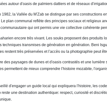
es autour d'oasis de palmiers dattiers et de réseaux d'irrigation
1982, la Vallée du M'Zab se distingue par ses constructions en 
. Le plan communal reflète des principes sociaux et religieux anc
 communautaire qui ont permis une vie collective cohérente pen
e saharien encore très vivant. Les souks proposent des produits l
es techniques transmises de génération en génération. Beni Isgu
nes restent très préservées et l'accès ou la photographie peut être
offre des paysages de dunes et d'oasis contrastés et une lumièr
permettent de mieux comprendre l'histoire mozabite, l'organisa
conseillé d'engager un guide local qui expliquera l'histoire, les co
 reste une destination authentique: respect, curiosité et discrét
unique.