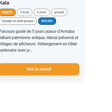
Kala
Algérie
Circuit
5 jours
groupé
Voyage en petit groupe
950.00€
Parcours guidé de 5 jours autour d'Annaba
mêlant patrimoine antique, littoral préservé et
villages de pêcheurs. Hébergement en hôtel
partenaire avec p...
Voir le circuit