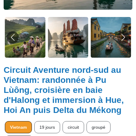
Circuit Aventure nord-sud au
Vietnam: randonnée à Pu
Lùông, croisière en baie
d'Halong et immersion à Hue,
Hoi An puis Delta du Mékong
Vietnam
19 jours
circuit
groupé