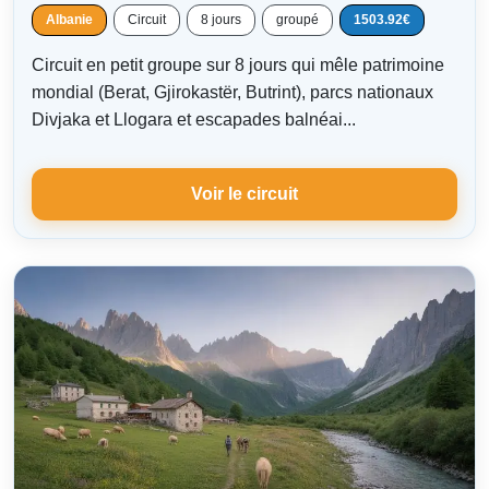
Albanie
Circuit
8 jours
groupé
1503.92€
Circuit en petit groupe sur 8 jours qui mêle patrimoine
mondial (Berat, Gjirokastër, Butrint), parcs nationaux
Divjaka et Llogara et escapades balnéai...
Voir le circuit