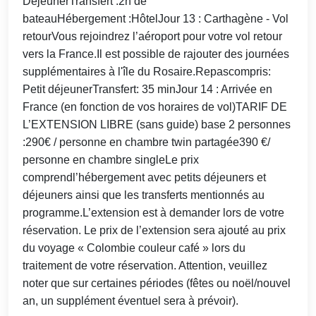
DéjeunerTransfert :2h de
bateauHébergement :HôtelJour 13 : Carthagène - Vol
retourVous rejoindrez l’aéroport pour votre vol retour
vers la France.Il est possible de rajouter des journées
supplémentaires à l'île du Rosaire.Repascompris:
Petit déjeunerTransfert: 35 minJour 14 : Arrivée en
France (en fonction de vos horaires de vol)TARIF DE
L’EXTENSION LIBRE (sans guide) base 2 personnes
:290€ / personne en chambre twin partagée390 €/
personne en chambre singleLe prix
comprendl’hébergement avec petits déjeuners et
déjeuners ainsi que les transferts mentionnés au
programme.L’extension est à demander lors de votre
réservation. Le prix de l’extension sera ajouté au prix
du voyage « Colombie couleur café » lors du
traitement de votre réservation. Attention, veuillez
noter que sur certaines périodes (fêtes ou noël/nouvel
an, un supplément éventuel sera à prévoir).