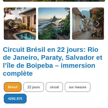
Circuit Brésil en 22 jours: Rio
de Janeiro, Paraty, Salvador et
l’île de Boipeba – immersion
complète
Brésil
22 jours
circuit
sur mesure
4292.97€