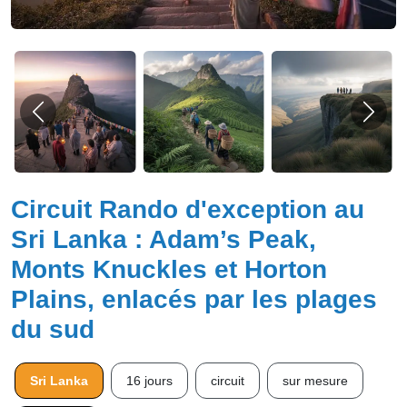
Circuit Rando d'exception au
Sri Lanka : Adam’s Peak,
Monts Knuckles et Horton
Plains, enlacés par les plages
du sud
Sri Lanka
16 jours
circuit
sur mesure