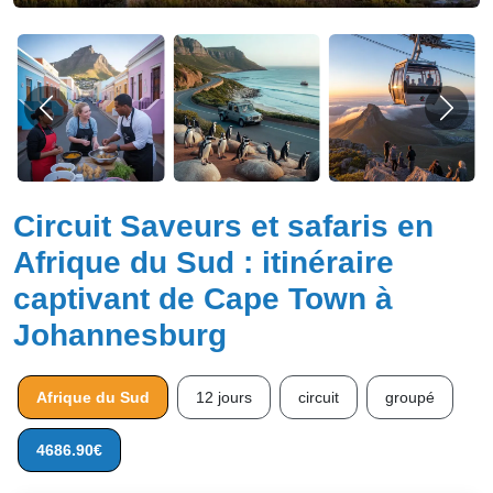
Circuit Saveurs et safaris en
Afrique du Sud : itinéraire
captivant de Cape Town à
Johannesburg
Afrique du Sud
12 jours
circuit
groupé
4686.90€