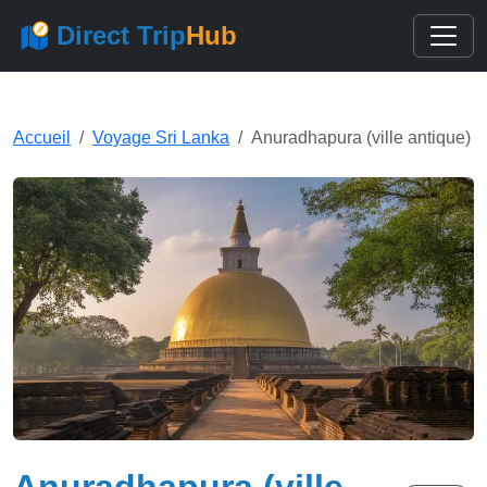
Direct Trip
Hub
Accueil
Voyage Sri Lanka
Anuradhapura (ville antique)