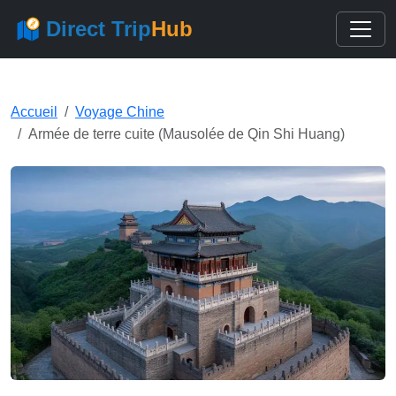
Direct Trip
Hub
Accueil
Voyage Chine
Armée de terre cuite (Mausolée de Qin Shi Huang)