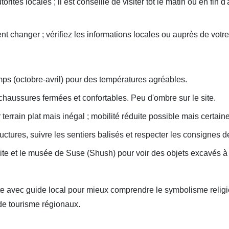
orités locales ; il est conseillé de visiter tôt le matin ou en fin 
uvent changer ; vérifiez les informations locales ou auprès de vot
mps (octobre-avril) pour des températures agréables.
haussures fermées et confortables. Peu d'ombre sur le site.
 terrain plat mais inégal ; mobilité réduite possible mais certai
ructures, suivre les sentiers balisés et respecter les consignes 
ite et le musée de Suse (Shush) pour voir des objets excavés à
site avec guide local pour mieux comprendre le symbolisme religie
de tourisme régionaux.