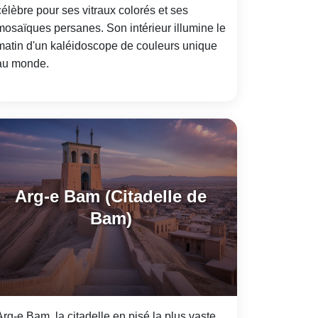
célèbre pour ses vitraux colorés et ses
mosaïques persanes. Son intérieur illumine le
matin d'un kaléidoscope de couleurs unique
au monde.
Arg-e Bam (Citadelle de
Bam)
Arg-e Bam, la citadelle en pisé la plus vaste