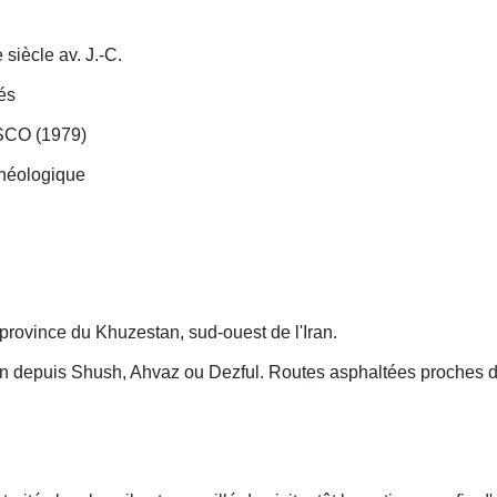
siècle av. J.-C.
és
ESCO (1979)
chéologique
, province du Khuzestan, sud-ouest de l'Iran.
n depuis Shush, Ahvaz ou Dezful. Routes asphaltées proches du si