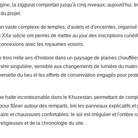
igine, la ziggurat comportait jusqu'à cinq niveaux; aujourd'hui, t
du projet.
 un vaste complexe de temples, d'autels et d'enceintes, organisé
XXe siècle ont permis de mettre au jour des inscriptions cunéifo
s connexions avec les royaumes voisins.
 trois mille ans d'histoire dans un paysage de plaines chauffées 
hère singulière, sensible aux changements de lumière du matin e
selle du lieu et les efforts de conservation engagés pour protége
ne halte incontournable dans le Khuzestan, permettant de comp
r flâner autour des remparts, lire les panneaux explicatifs et 
aire et chaussures confortables: le sol est irrégulier et l'ombre r
eligieuses et de la chronologie du site.