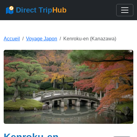
Direct Trip
Hub
Accueil
Voyage Japon
Kenroku-en (Kanazawa)