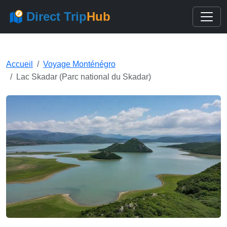
Direct Trip
Hub
Accueil
Voyage Monténégro
Lac Skadar (Parc national du Skadar)