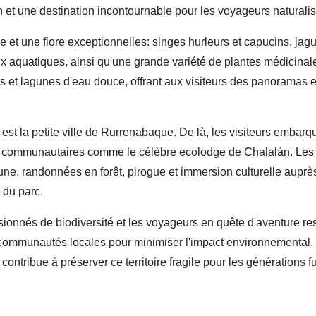
n et une destination incontournable pour les voyageurs naturalis
ne et une flore exceptionnelles: singes hurleurs et capucins, jag
 aquatiques, ainsi qu'une grande variété de plantes médicinale
 et lagunes d'eau douce, offrant aux visiteurs des panoramas et 
 est la petite ville de Rurrenabaque. De là, les visiteurs embar
ges communautaires comme le célèbre ecolodge de Chalalán. Les
ne, randonnées en forêt, pirogue et immersion culturelle aupr
 du parc.
passionnés de biodiversité et les voyageurs en quête d'aventure 
 communautés locales pour minimiser l'impact environnemental. 
 contribue à préserver ce territoire fragile pour les générations f