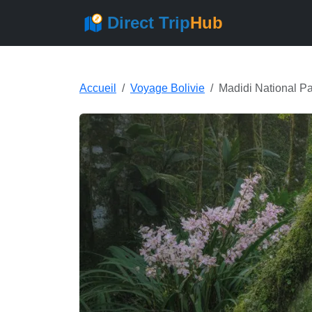
Direct Trip
Hub
Accueil
Voyage Bolivie
Madidi National P