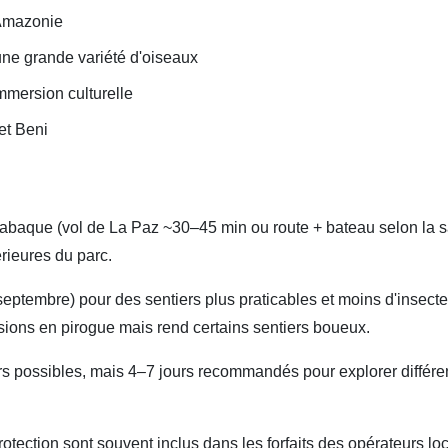
 Amazonie
une grande variété d'oiseaux
mmersion culturelle
 et Beni
renabaque (vol de La Paz ~30–45 min ou route + bateau selon la 
rieures du parc.
septembre) pour des sentiers plus praticables et moins d'insect
ions en pirogue mais rend certains sentiers boueux.
rs possibles, mais 4–7 jours recommandés pour explorer différe
 protection sont souvent inclus dans les forfaits des opérateurs l