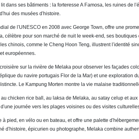
e lit dans ses bâtiments : la forteresse A Famosa, les ruines de l'é
d'hui des musées d'histoire.
 mondial de l'UNESCO en 2008 avec George Town, offre une prome
a, célèbre pour son marché de nuit le week-end, ses boutiques 
 chinois, comme le Cheng Hoon Teng, illustrent l'identité sino
 et européennes.
oisière sur la rivière de Melaka pour observer les façades colo
éplique du navire portugais Flor de la Mar) et une exploration 
tincte. Le Kampung Morten montre la vie malaise traditionnelle 
z au chicken rice ball, au laksa de Melaka, au satay celup et a
'une journée vers les plages voisines ou des visites culturelle
 à pied, en vélo ou en bateau, et offre une palette d'hébergem
 d'histoire, épicurien ou photographe, Melaka combine authent