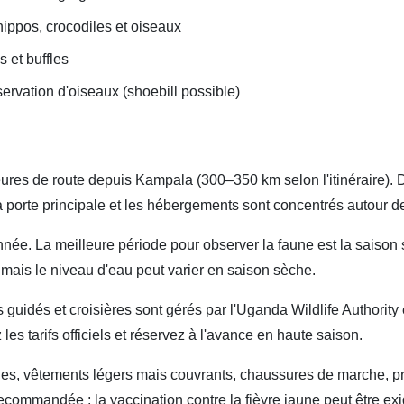
 hippos, crocodiles et oiseaux
s et buffles
rvation d'oiseaux (shoebill possible)
 heures de route depuis Kampala (300–350 km selon l'itinéraire)
 porte principale et les hébergements sont concentrés autour d
'année. La meilleure période pour observer la faune est la saison
e mais le niveau d'eau peut varier en saison sèche.
ris guidés et croisières sont gérés par l'Uganda Wildlife Authority
z les tarifs officiels et réservez à l'avance en haute saison.
les, vêtements légers mais couvrants, chaussures de marche, prot
commandée ; la vaccination contre la fièvre jaune peut être exi