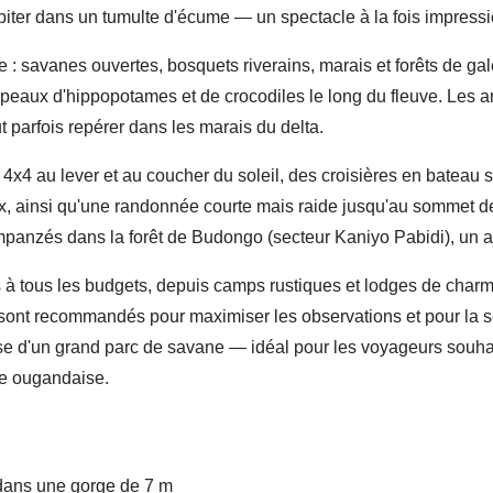
ipiter dans un tumulte d'écume — un spectacle à la fois impress
 : savanes ouvertes, bosquets riverains, marais et forêts de gal
roupeaux d'hippopotames et de crocodiles le long du fleuve. Les a
t parfois repérer dans les marais du delta.
n 4x4 au lever et au coucher du soleil, des croisières en bateau 
ux, ainsi qu'une randonnée courte mais raide jusqu'au sommet de
himpanzés dans la forêt de Budongo (secteur Kaniyo Pabidi), un a
à tous les budgets, depuis camps rustiques et lodges de charm
 sont recommandés pour maximiser les observations et pour la s
hesse d'un grand parc de savane — idéal pour les voyageurs souh
re ougandaise.
 dans une gorge de 7 m