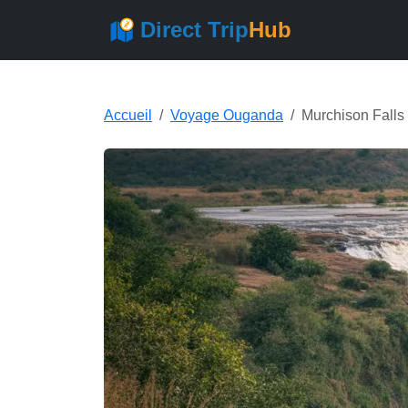
Direct Trip
Hub
Accueil
Voyage Ouganda
Murchison Falls