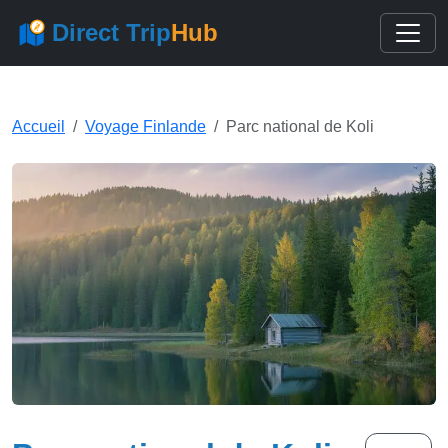
Direct Trip
Hub
Accueil
Voyage Finlande
Parc national de Koli