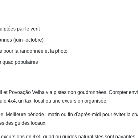
lptées par le vent
uannes (juin–octobre)
pour la randonnée et la photo
en quad populaires
l et Povoação Velha via pistes non goudronnées. Compter envir
ule 4x4, un taxi local ou une excursion organisée.
. Meilleure période : matin ou fin d'après-midi pour éviter la cha
nes des guides locaux.
s excursions en 4x4, quad ou guides naturalistes sont payantes.