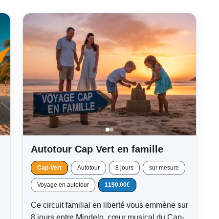
Autotour Cap Vert en famille
Cap-Vert
Autotour
8 jours
sur mesure
Voyage en autotour
1190.00€
Ce circuit familial en liberté vous emmène sur
8 jours entre Mindelo, cœur musical du Cap-