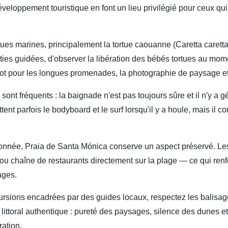
veloppement touristique en font un lieu privilégié pour ceux qu
tues marines, principalement la tortue caouanne (Caretta caretta)
rties guidées, d'observer la libération des bébés tortues au mo
 spot pour les longues promenades, la photographie de paysage 
 sont fréquents : la baignade n'est pas toujours sûre et il n'y 
nt parfois le bodyboard et le surf lorsqu'il y a houle, mais il co
onnée, Praia de Santa Mónica conserve un aspect préservé. Les 
chaîne de restaurants directement sur la plage — ce qui renfo
ages.
cursions encadrées par des guides locaux, respectez les balisag
littoral authentique : pureté des paysages, silence des dunes e
ration.