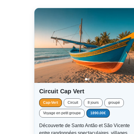
Circuit Cap Vert
Cap-Vert
Circuit
8 jours
groupé
Voyage en petit groupe
1890.00€
Découverte de Santo Antão et São Vicente
entre randonnées spectaculaires, villages