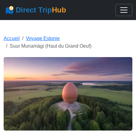
Direct Trip
Hub
Accueil
Voyage Estonie
Suur Munamägi (Haut du Grand Oeuf)