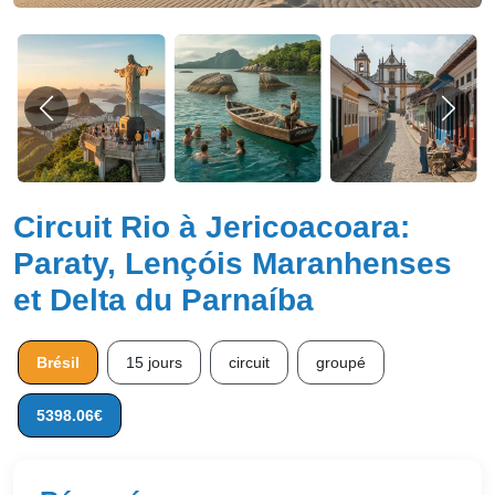
Circuit Rio à Jericoacoara:
Paraty, Lençóis Maranhenses
et Delta du Parnaíba
Brésil
15 jours
circuit
groupé
5398.06€