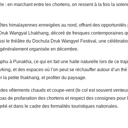
lle : en marchant entre les chortens, on ressent à la fois la solen
rêtes himalayennes enneigées au nord, offrant des opportunités
re Druk Wangyal Lhakhang, décoré de fresques contemporaines qu
ssi le théâtre du Dochula Druk Wangyel Festival, une célébra
, généralement organisée en décembre.
mphu à Punakha, ce qui en fait une halte naturelle lors de ce tra
ing, et des espaces où l’on peut se réchauffer autour d’un thé l
er la petite lhakhang, et profiter du paysage.
yez des vêtements chauds et coupe-vent (le col est souvent venteux
, pas de profanation des chortens et respect des consignes pou
gréé et dans le cadre des formalités touristiques nationales.