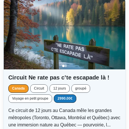
Circuit Ne rate pas c’te escapade là !
Canada
Circuit
12 jours
groupé
Voyage en petit groupe
2990.00€
Ce circuit de 12 jours au Canada mêle les grandes
métropoles (Toronto, Ottawa, Montréal et Québec) avec
une immersion nature au Québec — pourvoirie, l...