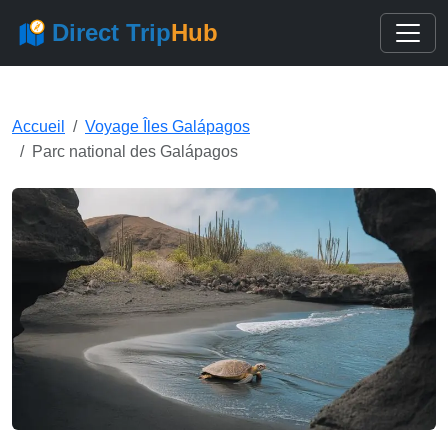
Direct Trip
Hub
Accueil
Voyage Îles Galápagos
Parc national des Galápagos